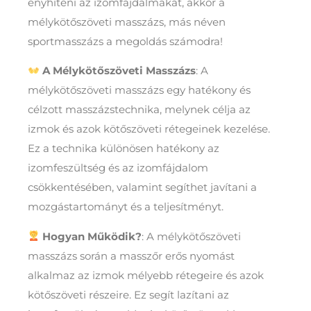
enyhíteni az izomfájdalmakat, akkor a
mélykötőszöveti masszázs, más néven
sportmasszázs a megoldás számodra!
A Mélykötőszöveti Masszázs
: A
mélykötőszöveti masszázs egy hatékony és
célzott masszázstechnika, melynek célja az
izmok és azok kötőszöveti rétegeinek kezelése.
Ez a technika különösen hatékony az
izomfeszültség és az izomfájdalom
csökkentésében, valamint segíthet javítani a
mozgástartományt és a teljesítményt.
Hogyan Működik?
: A mélykötőszöveti
masszázs során a masszőr erős nyomást
alkalmaz az izmok mélyebb rétegeire és azok
kötőszöveti részeire. Ez segít lazítani az