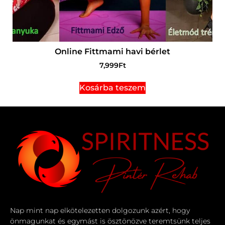
Online Fittmami havi bérlet
7,999
Ft
Kosárba teszem
Nap mint nap elkötelezetten dolgozunk azért, hogy
önmagunkat és egymást is ösztönözve teremtsünk teljes