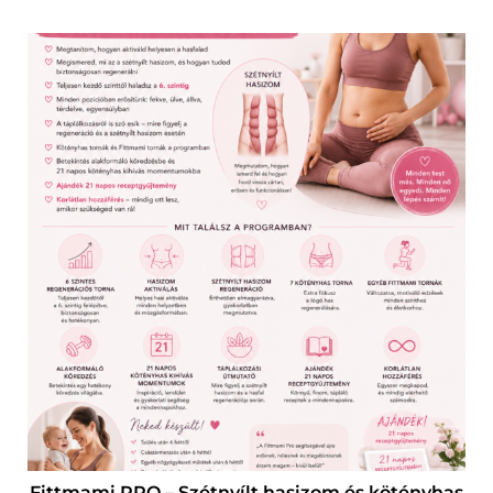
Fittmami PRO – Szétnyílt hasizom és kötényhas