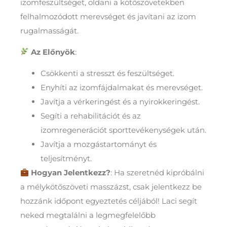
izomfeszültséget, oldani a kötőszövetekben
felhalmozódott merevséget és javítani az izom
rugalmasságát.
Az Előnyök
:
Csökkenti a stresszt és feszültséget.
Enyhíti az izomfájdalmakat és merevséget.
Javítja a vérkeringést és a nyirokkeringést.
Segíti a rehabilitációt és az
izomregenerációt sporttevékenységek után.
Javítja a mozgástartományt és
teljesítményt.
Hogyan Jelentkezz?
: Ha szeretnéd kipróbálni
a mélykötőszöveti masszázst, csak jelentkezz be
hozzánk időpont egyeztetés céljából! Laci segít
neked megtalálni a legmegfelelőbb