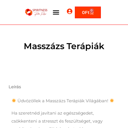
0
0
Ft
Masszázs Terápiák
Leírás
Leírás
Üdvözöllek a Masszázs Terápiák Világában!
Ha szeretnéd javítani az egészségedet,
csökkenteni a stresszt és feszültséget, vagy