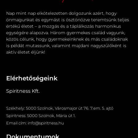
Nap mint nap elkötelezetten dolgozunk azért, hogy
önmagunkat és egymást is ösztönözve teremtsünk teljes
értékű életet – a mozgás és a táplálkozás harmonikus
egységére alapozva. Három gyermekes család vagyunk,
közös célunk, hogy gyermekeinknek és más családoknak
is példát mutassunk, valamint majdani nagyszülőként is
aktív életet éljünk!
Elérhetőségeink
Spiritness Kft.
Székhely: 5000 Szolnok, Városmajor út 76. 7.em. 5. ajtó
Spiritness: 5000 Szolnok, Mária út 1.
Email cím: info@spiritness.hu
Dokumentumok