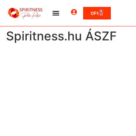
0
0
Ft
Spiritness.hu ÁSZF