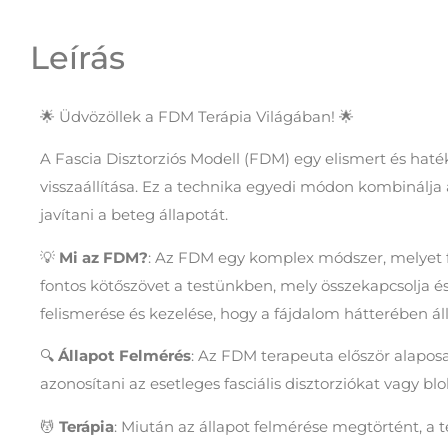
Leírás
🌟 Üdvözöllek a FDM Terápia Világában! 🌟
A Fascia Disztorziós Modell (FDM) egy elismert és hat
visszaállítása. Ez a technika egyedi módon kombinálja 
javítani a beteg állapotát.
💡
Mi az FDM?
: Az FDM egy komplex módszer, melyet fa
fontos kötőszövet a testünkben, mely összekapcsolja é
felismerése és kezelése, hogy a fájdalom hátterében álló 
🔍
Állapot Felmérés
: Az FDM terapeuta először alaposa
azonosítani az esetleges fasciális disztorziókat vagy bl
💆
Terápia
: Miután az állapot felmérése megtörtént, a 