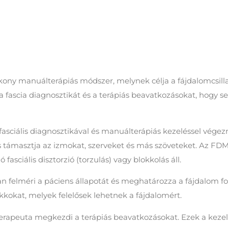
ékony manuálterápiás módszer, melynek célja a fájdalomcsill
a fascia diagnosztikát és a terápiás beavatkozásokat, hogy se
sciális diagnosztikával és manuálterápiás kezeléssel végezn
s támasztja az izmokat, szerveket és más szöveteket. Az FDM
fasciális disztorzió (torzulás) vagy blokkolás áll.
n felméri a páciens állapotát és meghatározza a fájdalom for
okkokat, melyek felelősek lehetnek a fájdalomért.
terapeuta megkezdi a terápiás beavatkozásokat. Ezek a kezel