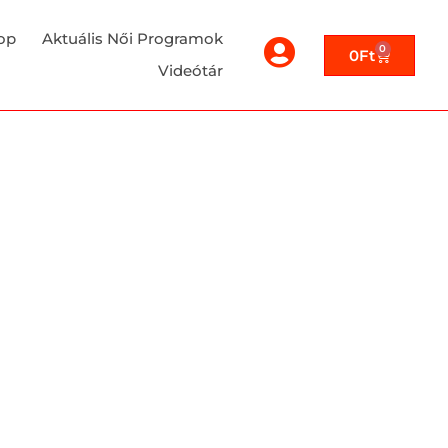
op
Aktuális Női Programok
0
0
Ft
Videótár