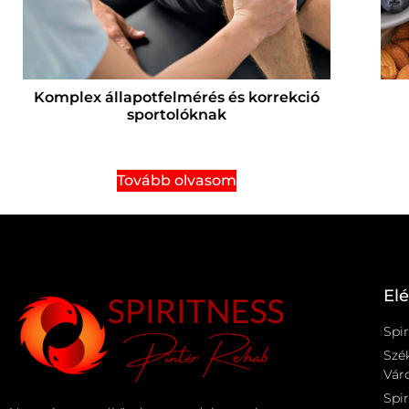
Komplex állapotfelmérés és korrekció
sportolóknak
Tovább olvasom
El
Spir
Szé
Váro
Spir