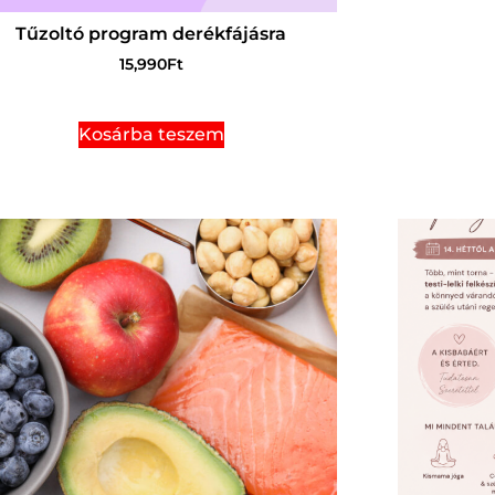
Tűzoltó program derékfájásra
15,990
Ft
Kosárba teszem