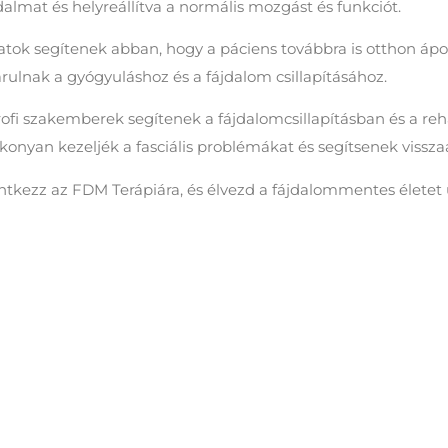
ájdalmat és helyreállítva a normális mozgást és funkciót.
datok segítenek abban, hogy a páciens továbbra is otthon ápo
rulnak a gyógyuláshoz és a fájdalom csillapításához.
rofi szakemberek segítenek a fájdalomcsillapításban és a re
onyan kezeljék a fasciális problémákat és segítsenek visszaá
ntkezz az FDM Terápiára, és élvezd a fájdalommentes életet ú