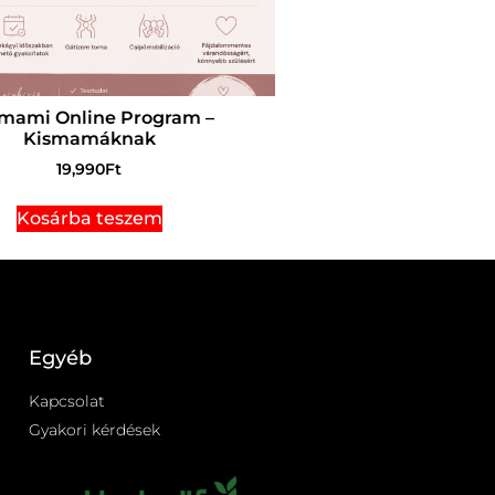
tmami Online Program –
Kismamáknak
19,990
Ft
Kosárba teszem
Egyéb
Kapcsolat
Gyakori kérdések