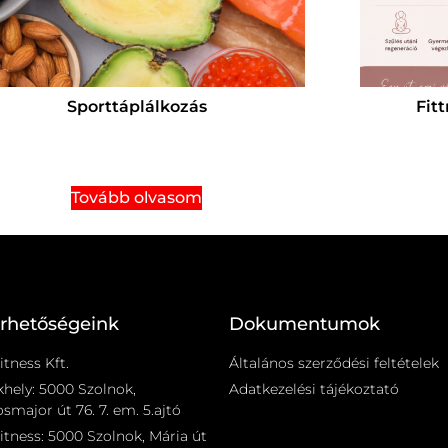
Sporttáplálkozás
Fit
Tovább olvasom
érhetőségeink
Dokumentumok
itness Kft.
Általános szerződési feltételek
khely: 5000 Szolnok,
Adatkezelési tájékoztató
smajor út 76. 7. em. 5.ajtó
itness: 5000 Szolnok, Mária út