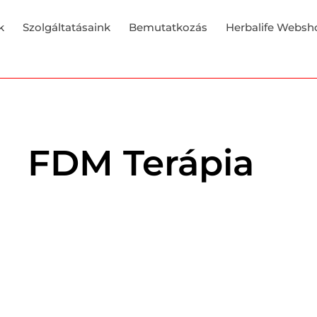
k
Szolgáltatásaink
Bemutatkozás
Herbalife Websh
FDM Terápia