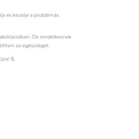
lja és kezelje a problémás
habilitációban. Ők rendelkeznek
llítani az egészséget.
jra! 💪