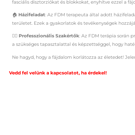
fasciális disztorziókat és blokkokat, enyhítve ezzel a f
🏠
Házifeladat
: Az FDM terapeuta által adott házifela
területet. Ezek a gyakorlatok és tevékenységek hozzájá
👩‍⚕️
Professzionális Szakértők
: Az FDM terápia során p
a szükséges tapasztalattal és képzettséggel, hogy haték
Ne hagyd, hogy a fájdalom korlátozza az életedet! Jele
Vedd fel velünk a kapcsolatot, ha érdekel!