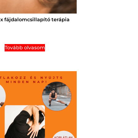
 fájdalomcsillapító terápia
Tovább olvasom