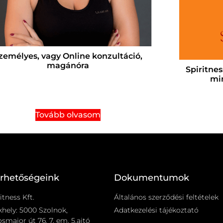
zemélyes, vagy Online konzultáció,
magánóra
Spiritnes
min
Tovább olvasom
érhetőségeink
Dokumentumok
itness Kft.
Általános szerződési feltételek
khely: 5000 Szolnok,
Adatkezelési tájékoztató
smajor út 76. 7. em. 5.ajtó