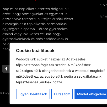
Spir
Nap mint nap elkötelezetten dolgozunk
1.
azért, hogy önmagunkat és egymást is
Ema
ösztönözve teremtsünk teljes értékű életet –
a mozgás és a táplálkozás harmonikus
egységére alapozva. Három gyermekes
család vagyunk, közös célunk, hogy
gyermekeinknek és más családoknak is
példát mutassunk, valamint majdani
nagyszülőként is aktív életet éljünk!
Cookie beállítások
Weboldalunk sütiket használ az Adatkezelési
tájékoztatóban foglaltak szerint. A működéshez
szükséges sütik elengedhetetlenek a weboldal megfelelő
működéséhez, az egyéb sütik pedig a szolgáltatásunk
fejlesztéséhez járulnak hozzá.
© Copyright Spiritness. All Right Reserved.
Egyéni beállítások
Elutasítom
Mindet elfogadom