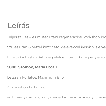
Leírás
Leírás
Teljes szülés – és műtét utáni regenerációs workshop ind
Szülés után 6 héttel kezdhető, de évekkel később is elv
Erősítsd a hasfaladat megfelelően, tanuld meg egy életr
5000, Szolnok, Mária utca 1.
Létszámkorlátos: Maximum 8 fő
A workshop tartalma:
–> Elmagyarázom, hogy megértsd mi az a szétnyílt hasizo