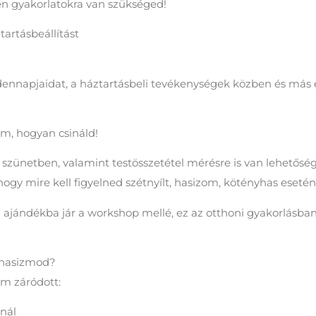
n gyakorlatokra van szükséged!
tartásbeállítást
ennapjaidat, a háztartásbeli tevékenységek közben és más 
m, hogyan csináld!
 szünetben, valamint testösszetétel mérésre is van lehetőség
hogy mire kell figyelned szétnyílt, hasizom, kötényhas esetén
jándékba jár a workshop mellé, ez az otthoni gyakorlásban 
t hasizmod?
em záródott:
nál