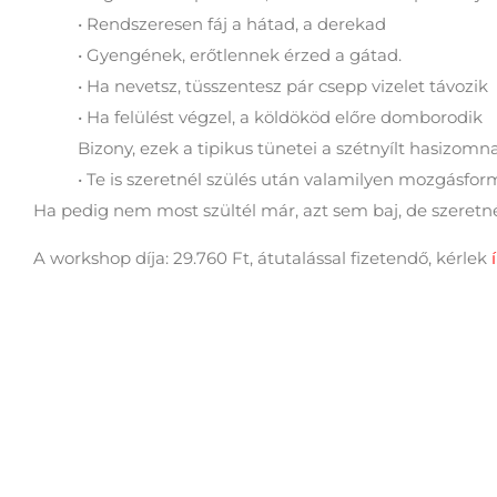
• Rendszeresen fáj a hátad, a derekad
• Gyengének, erőtlennek érzed a gátad.
• Ha nevetsz, tüsszentesz pár csepp vizelet távozik
• Ha felülést végzel, a köldököd előre domborodik
Bizony, ezek a tipikus tünetei a szétnyílt hasizomn
• Te is szeretnél szülés után valamilyen mozgásfor
Ha pedig nem most szültél már, azt sem baj, de szeretnéd
A workshop díja: 29.760 Ft, átutalással fizetendő, kérlek