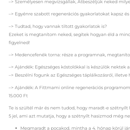
–> Személyesen megvizsgállak, Átbeszéljük neked milye
–> Egyénre szabott regenerációs gyakorlatokat kapsz és 
–> Tudtad, hogy vannak tiltott gyakorlatok is?
Ezeket is megtanítom neked, segítek hogyan éld a mind
figyelned!
–> Medencefenék torna: része a programnak, megtaníto
–> Ajándék: Egészséges kóstolókkal is készülök nektek a
–> Beszélni fogunk az Egészséges táplálkozásról, illetve 
–> Ajándék: A Fittmami online regenerációs programom a
15.000 Ft
Te is szültél már és nem tudod, hogy maradt-e szétnyíl
5 jel, ami azt mutatja, hogy a szétnyílt hasizmod még n
Megmaradt a pocakod, mintha a 4. hónap körül jár