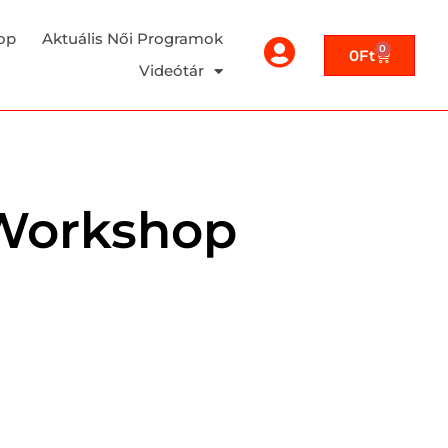
op
Aktuális Női Programok
0
0
Ft
Videótár
 Workshop