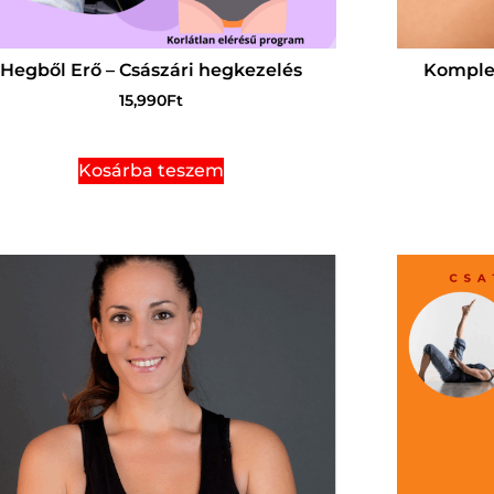
Hegből Erő – Császári hegkezelés
Komplex
15,990
Ft
Kosárba teszem