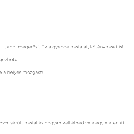
ul, ahol megerősítjük a gyenge hasfalat, kötényhasat is!
égezhető!
e a helyes mozgást!
m, sérült hasfal és hogyan kell élned vele egy életen át