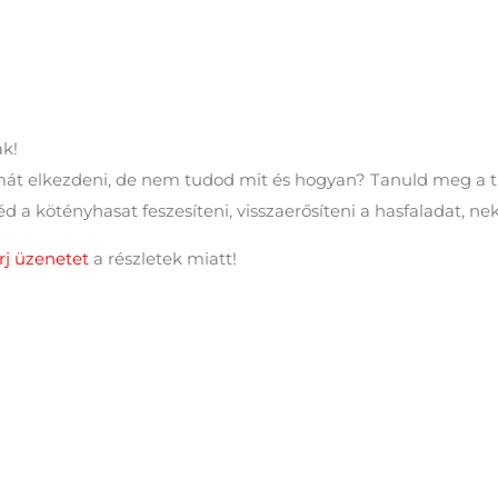
ak!
mát elkezdeni, de nem tudod mit és hogyan? Tanuld meg a til
 a kötényhasat feszesíteni, visszaerősíteni a hasfaladat, ne
írj üzenetet
a részletek miatt!