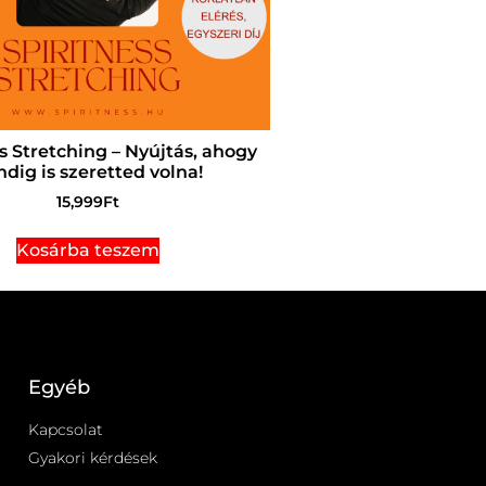
s Stretching – Nyújtás, ahogy
dig is szeretted volna!
15,999
Ft
Kosárba teszem
Egyéb
Kapcsolat
Gyakori kérdések