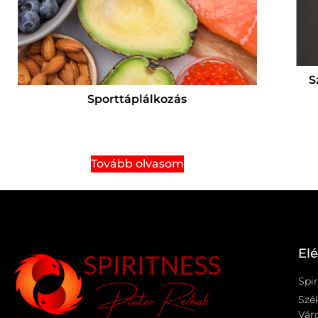
S
Sporttáplálkozás
Tovább olvasom
El
Spir
Szé
Váro