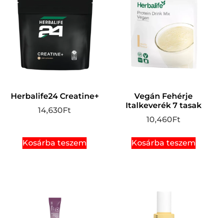
Herbalife24 Creatine+
Vegán Fehérje
Italkeverék 7 tasak
14,630
Ft
10,460
Ft
Kosárba teszem
Kosárba teszem