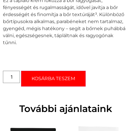
Ez a tápláló krém fokozza a bőr ragyogását,
fényességét és rugalmasságát, idővel javítja a bőr
érdességét és finomítja a bőr textúráját³. Különböző
bőrtípusokra alkalmas, parabéneket nem tartalmaz,
gyengéd, mégis hatékony – segít a bőrnek puhábbá
válni, egészségesnek, tápláltnak és ragyogónak
tűnni.
KOSÁRBA TESZEM
További ajánlataink