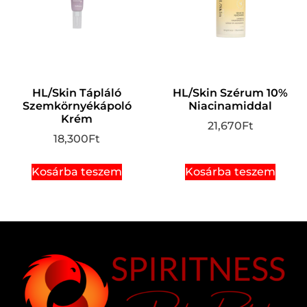
HL/Skin Tápláló
HL/Skin Szérum 10%
Szemkörnyékápoló
Niacinamiddal
Krém
21,670
Ft
18,300
Ft
Kosárba teszem
Kosárba teszem