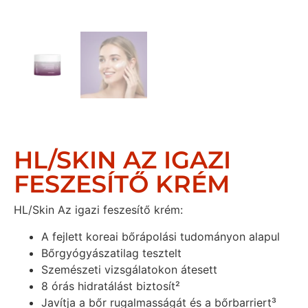
HL/SKIN AZ IGAZI
FESZESÍTŐ KRÉM
HL/Skin Az igazi feszesítő krém:
A fejlett koreai bőrápolási tudományon alapul
Bőrgyógyászatilag tesztelt
Szemészeti vizsgálatokon átesett
8 órás hidratálást biztosít²
Javítja a bőr rugalmasságát és a bőrbarriert³