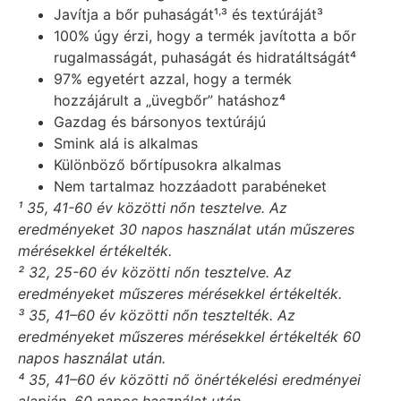
,
Javítja a bőr puhaságát¹
³ és textúráját³
100% úgy érzi, hogy a termék javította a bőr
rugalmasságát, puhaságát és hidratáltságát⁴
97% egyetért azzal, hogy a termék
hozzájárult a „üvegbőr” hatáshoz⁴
Gazdag és bársonyos textúrájú
Smink alá is alkalmas
Különböző bőrtípusokra alkalmas
Nem tartalmaz hozzáadott parabéneket
¹ 35, 41-60 év közötti nőn tesztelve. Az
eredményeket 30 napos használat után műszeres
mérésekkel értékelték.
² 32, 25-60 év közötti nőn tesztelve. Az
eredményeket műszeres mérésekkel értékelték.
³ 35, 41–60 év közötti nőn tesztelték. Az
eredményeket műszeres mérésekkel értékelték 60
napos használat után.
⁴ 35, 41–60 év közötti nő önértékelési eredményei
alapján, 60 napos használat után.