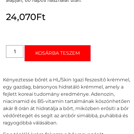
24,070
Ft
KOSÁRBA TESZEM
Kényeztesse bőrét a HL/Skin Igazi feszesítő krémmel,
egy gazdag, bársonyos hidratáló krémmel, amely a
fejlett koreai tudomány eredménye. Adenozin,
niacinamid és B5-vitamin tartalmának köszönhetően
akár 8 órán át hidratálja a bőrt, miközben erősíti a bőr
védőrétegét és segít az arcbőr simábbá, puhábbá és
ragyogóbbá válásában.