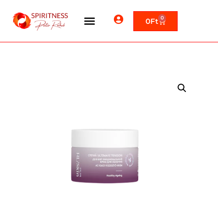
0
0
Ft