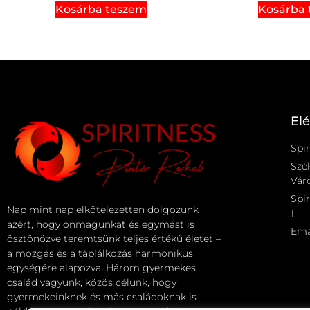
Kosárba teszem
Kosárba
El
Spir
Szé
Váro
Spir
Nap mint nap elkötelezetten dolgozunk
1.
azért, hogy önmagunkat és egymást is
Ema
ösztönözve teremtsünk teljes értékű életet –
a mozgás és a táplálkozás harmonikus
egységére alapozva. Három gyermekes
család vagyunk, közös célunk, hogy
gyermekeinknek és más családoknak is