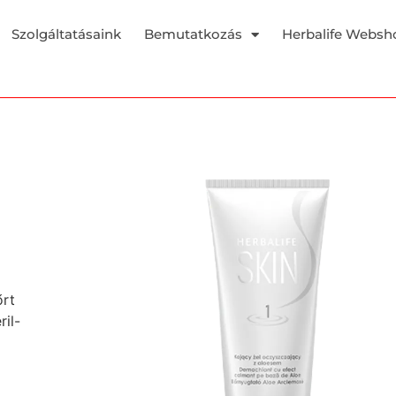
Szolgáltatásaink
Bemutatkozás
Herbalife Websh
őrt
ril-