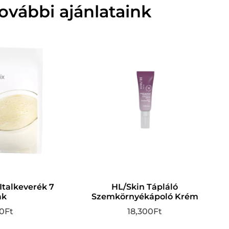
ovábbi ajánlataink
Italkeverék 7
HL/Skin Tápláló
ak
Szemkörnyékápoló Krém
0
Ft
18,300
Ft