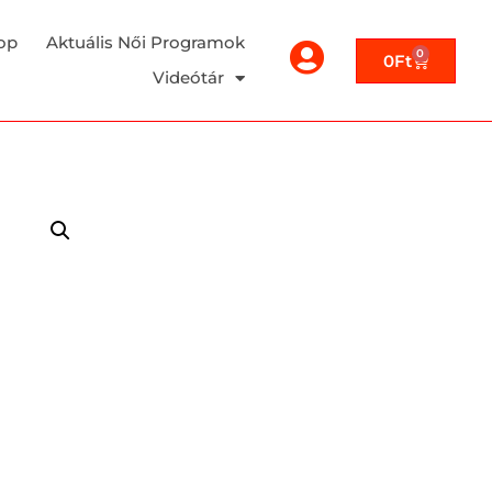
op
Aktuális Női Programok
0
0
Ft
Videótár