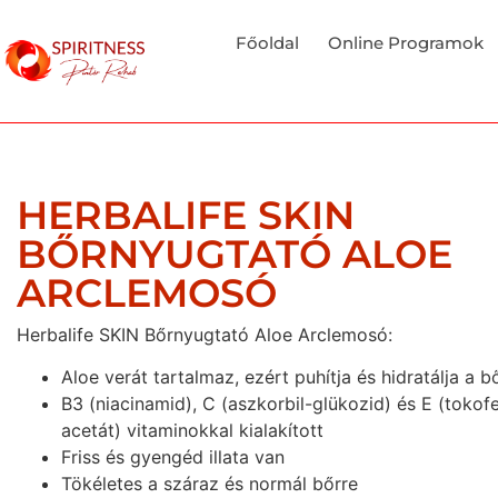
Főoldal
Online Programok
HERBALIFE SKIN
BŐRNYUGTATÓ ALOE
ARCLEMOSÓ
Herbalife SKIN Bőrnyugtató Aloe Arclemosó:
Aloe verát tartalmaz, ezért puhítja és hidratálja a b
B3 (niacinamid), C (aszkorbil-glükozid) és E (tokofe
acetát) vitaminokkal kialakított
Friss és gyengéd illata van
Tökéletes a száraz és normál bőrre