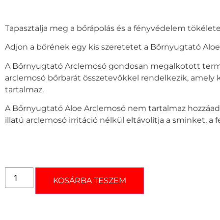
Tapasztalja meg a bőrápolás és a fényvédelem tökélet
Adjon a bőrének egy kis szeretetet a Bőrnyugtató Aloe
A Bőrnyugtató Arclemosó gondosan megalkotott te
arclemosó bőrbarát összetevőkkel rendelkezik, amely k
tartalmaz.
A Bőrnyugtató Aloe Arclemosó nem tartalmaz hozzáado
illatú arclemosó irritáció nélkül eltávolítja a sminket,
KOSÁRBA TESZEM