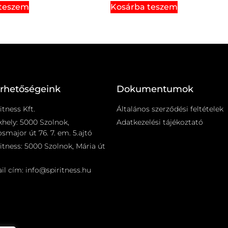
 teszem
Kosárba teszem
érhetőségeink
Dokumentumok
itness Kft.
Általános szerződési feltételek
khely: 5000 Szolnok,
Adatkezelési tájékoztató
smajor út 76. 7. em. 5.ajtó
itness: 5000 Szolnok, Mária út
il cím: info@spiritness.hu