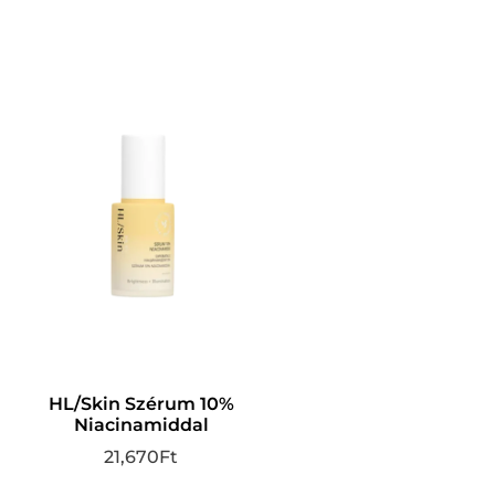
HL/Skin Szérum 10%
Niacinamiddal
21,670
Ft