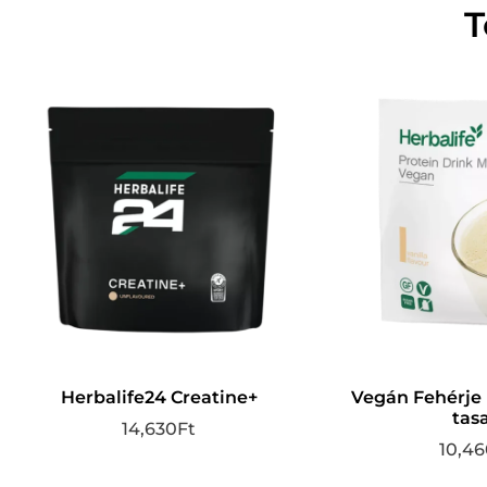
T
Herbalife24 Creatine+
Vegán Fehérje 
tas
14,630
Ft
10,46