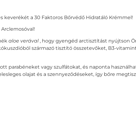
es keverékét a 30 Faktoros Bőrvédő Hidratáló Krémmel!
 Arclemosóval!
rmék
aloe verával
, hogy gyengéd arctisztítást nyújtson Ö
ókuszdióból származó tisztító összetevőket, B3-vitamint
tt parabéneket vagy szulfátokat, és naponta használhat
 a felesleges olajat és a szennyeződéseket, így bőre megti