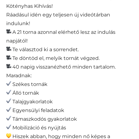
Kötényhas Kihívás!
Ráadásul idén egy teljesen új videótárban
indulunk!
A 21 torna azonnal elérhető lesz az indulás
napjától!
Te választod ki a sorrendet.
Te döntöd el, melyik tornát végzed.
40 napig visszanézhető minden tartalom.
Maradnak:
Székes tornák
Álló tornák
Talajgyakorlatok
Egyensúlyi feladatok
Támaszkodós gyakorlatok
Mobilizáció és nyújtás
Hiszek abban, hogy minden nő képes a