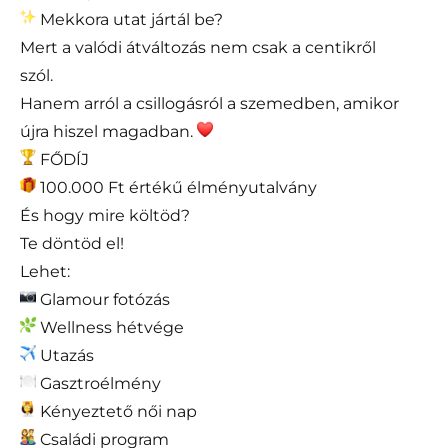
Mekkora utat jártál be?
Mert a valódi átváltozás nem csak a centikről
szól.
Hanem arról a csillogásról a szemedben, amikor
újra hiszel magadban.
FŐDÍJ
100.000 Ft értékű élményutalvány
És hogy mire költöd?
Te döntöd el!
Lehet:
Glamour fotózás
Wellness hétvége
Utazás
Gasztroélmény
Kényeztető női nap
Családi program