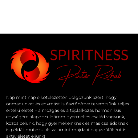
Nap mint nap elkötelezetten dolgozunk azért, hogy
önmagunkat és egymást is ösztönözve teremtsünk teljes
értékű életet – a mozgás és a táplálkozás harmonikus
egységére alapozva. Három gyermekes család vagyunk,
közös célunk, hogy gyermekeinknek és más családoknak
is példát mutassunk, valamint majdani nagyszülőként is
aktív életet éljünk!