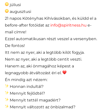
júliusi
augusztusi
21 napos Kötényhas Kihívásokban, és küldd el a
before-after fotóidat az
info@spiritness.hu
e-
mail címre!
Ezzel automatikusan részt veszel a versenyben.
De fontos!
Itt nem az nyer, aki a legtöbb kilót fogyja.
Nem az nyer, aki a legtöbb centit veszti.
Hanem az, aki önmagához képest a
legnagyobb átváltozást éri el.
Én mindig azt nézem:
Honnan indultál?
Mennyit fejlődtél?
Mennyit tettél magadért?
Mennyit változott az önbizalmad?